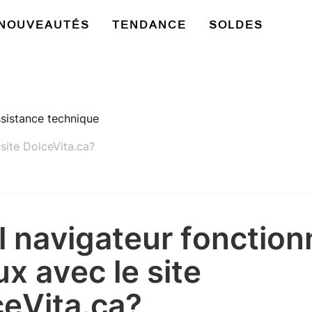
NOUVEAUTÉS
TENDANCE
SOLDES
ssistance technique
site DolceVita.ca?
 navigateur fonction
x avec le site
ceVita.ca?