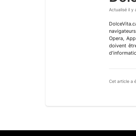
Actualisé
il y
DolceVita.c
navigateurs
Opera, App
doivent êtr
d'informati
Cet article a é